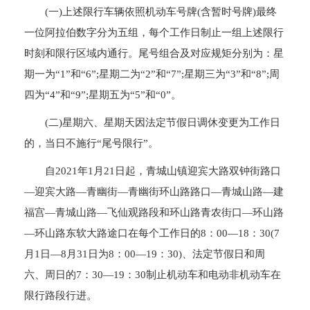
(一)上述限行车辆依照机动车号牌(含暂时号牌)最终
一位阿拉伯数字分为五组，每个工作日制止一组上述限行
时刻和限行区域内通行。尾号组合及对应规矩分别为：星
期一为“1”和“6”;星期二为“2”和“7”;星期三为“3”和“8”;周
四为“4”和“9”;星期五为“5”和“0”。
(二)星期六、星期天因法定节假日调休变更为工作日
的，当日不施行“尾号限行”。
自2021年1月21日起，青城山镇迎宾大路双钟街路口
—迎宾大路—青幽街—青幽街环山路路口—青城山路—建
福宫—青城山路—飞仙观路段和环山路青农街口—环山路
—环山路东软大路途口在每个工作日的8：00—18：30(7
月1日—8月31日为8：00—19：30)、法定节假日和周
六、周日的7：30—19：30制止机动车和电动非机动车在
限行路段行进。