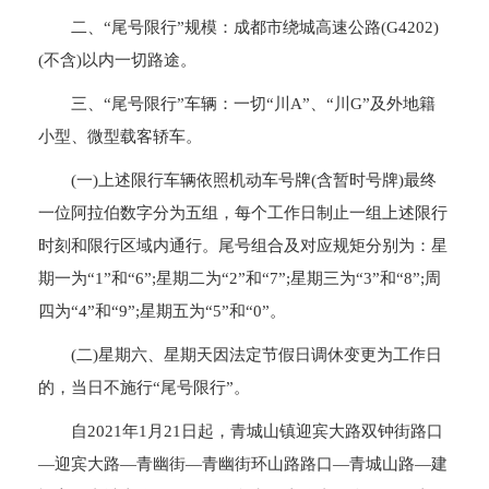
二、“尾号限行”规模：成都市绕城高速公路(G4202)
(不含)以内一切路途。
三、“尾号限行”车辆：一切“川A”、“川G”及外地籍
小型、微型载客轿车。
(一)上述限行车辆依照机动车号牌(含暂时号牌)最终
一位阿拉伯数字分为五组，每个工作日制止一组上述限行
时刻和限行区域内通行。尾号组合及对应规矩分别为：星
期一为“1”和“6”;星期二为“2”和“7”;星期三为“3”和“8”;周
四为“4”和“9”;星期五为“5”和“0”。
(二)星期六、星期天因法定节假日调休变更为工作日
的，当日不施行“尾号限行”。
自2021年1月21日起，青城山镇迎宾大路双钟街路口
—迎宾大路—青幽街—青幽街环山路路口—青城山路—建