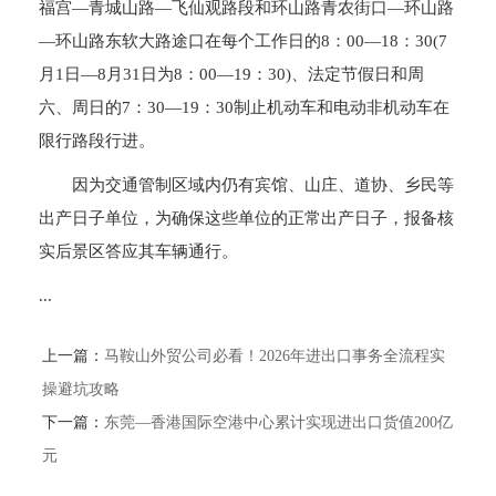
福宫—青城山路—飞仙观路段和环山路青农街口—环山路
—环山路东软大路途口在每个工作日的8：00—18：30(7
月1日—8月31日为8：00—19：30)、法定节假日和周
六、周日的7：30—19：30制止机动车和电动非机动车在
限行路段行进。
因为交通管制区域内仍有宾馆、山庄、道协、乡民等
出产日子单位，为确保这些单位的正常出产日子，报备核
实后景区答应其车辆通行。
...
上一篇：
马鞍山外贸公司必看！2026年进出口事务全流程实
操避坑攻略
下一篇：
东莞—香港国际空港中心累计实现进出口货值200亿
元