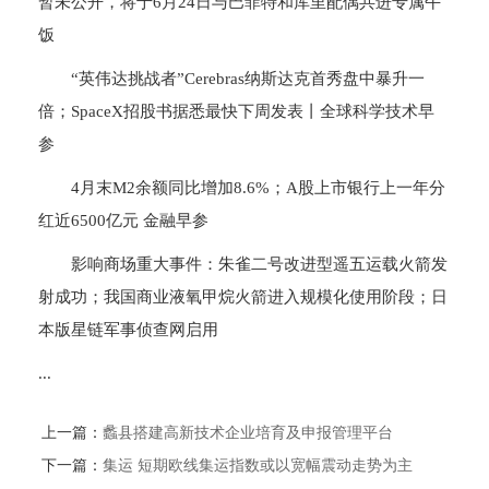
暂未公开，将于6月24日与巴菲特和库里配偶共进专属午
饭
“英伟达挑战者”Cerebras纳斯达克首秀盘中暴升一
倍；SpaceX招股书据悉最快下周发表丨全球科学技术早
参
4月末M2余额同比增加8.6%；A股上市银行上一年分
红近6500亿元 金融早参
影响商场重大事件：朱雀二号改进型遥五运载火箭发
射成功；我国商业液氧甲烷火箭进入规模化使用阶段；日
本版星链军事侦查网启用
...
上一篇：
蠡县搭建高新技术企业培育及申报管理平台
下一篇：
集运 短期欧线集运指数或以宽幅震动走势为主