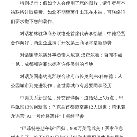
特别提示：假如个人会使用了您的图片，请作者与本
站联络讨取稿费。如您不期望著作出现在本站，可联络咱
们要求撤下您的著作。
对话柏林驻华商务联络处首席代表李怡燃：中德经贸
合作向好，两边企业携手开发第三商场将是新趋势
对话谢菲尔德外事负责人尼克·汉密尔顿：百闻不如
一见，成都和谢菲尔德有许多类似的当地
对话英国南约克郡联合政府市长奥利弗·科帕德：从
公园城市到先进制作，全世界城市有必要同享经历
中美关系新定位，外交部详解；道指站上5万点，思
科飙涨13%创新高；乌克兰首都遭空袭12人逝世；腾讯驳
斥谣言“AI一号位将离任”丨每经早参
“巴菲特慈悲午饭”回归，900万美元成交！买家信息