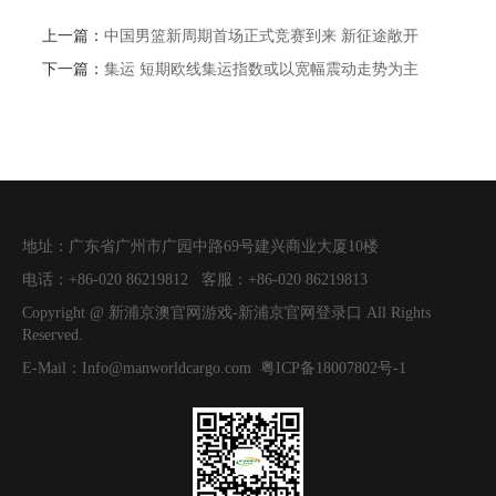
上一篇：
中国男篮新周期首场正式竞赛到来 新征途敞开
下一篇：
集运 短期欧线集运指数或以宽幅震动走势为主
地址：
广东省广州市广园中路69号建兴商业大厦10楼
电话：
+86-020 86219812
客服：
+86-020 86219813
Copyright @
新浦京澳官网游戏-新浦京官网登录口
All Rights
Reserved.
E-Mail：
Info@manworldcargo.com
粤ICP备18007802号-1