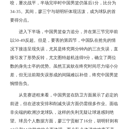
咬，屡次战平，半场完毕时中国男篮仍落后1分，比分为
34-35。其间，廖三宁与胡明轩体现活泼，成为球队的首
要得分点。
进入下半场，中国男篮奋力追分，并在第三节完毕前
以50-49反超。但是，要害的第四节，中国队在抢先的情
况下接连呈现失误，尤其是终究两分钟内的三次失误，直
接引发了形势反转，尤文图特趁机连得9分，确立了两位
数的身先士卒的优势。虽然王岚钦在终究时间尽力缩小分
差，但无法前期失误形成的间隔难以补偿，终究中国男篮
惋惜告负。
从竞赛进程来看，中国男篮在防卫方面展示了必定的
前进，但在进攻安排和削减失误方面仍需很多作业。面临
非尖端的欧洲沙龙球队，这样的失利无疑让球迷感到绝
望。球员个人数据方面，廖三宁贡献了16分，胡明轩则有