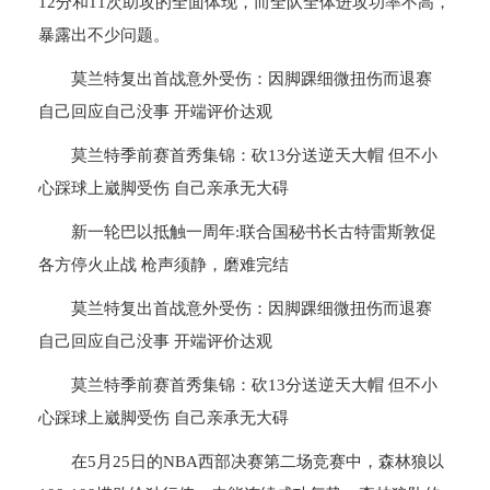
12分和11次助攻的全面体现，而全队全体进攻功率不高，
暴露出不少问题。
莫兰特复出首战意外受伤：因脚踝细微扭伤而退赛
自己回应自己没事 开端评价达观
莫兰特季前赛首秀集锦：砍13分送逆天大帽 但不小
心踩球上崴脚受伤 自己亲承无大碍
新一轮巴以抵触一周年:联合国秘书长古特雷斯敦促
各方停火止战 枪声须静，磨难完结
莫兰特复出首战意外受伤：因脚踝细微扭伤而退赛
自己回应自己没事 开端评价达观
莫兰特季前赛首秀集锦：砍13分送逆天大帽 但不小
心踩球上崴脚受伤 自己亲承无大碍
在5月25日的NBA西部决赛第二场竞赛中，森林狼以