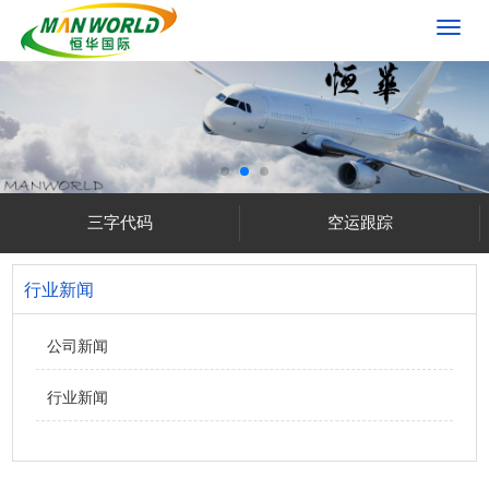
切
换
导
航
三字代码
空运跟踪
行业新闻
公司新闻
行业新闻