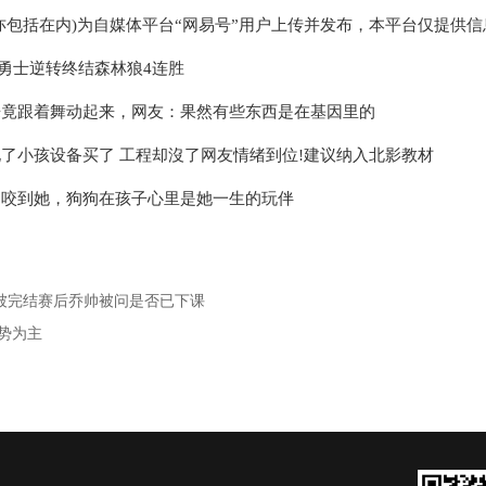
括在内)为自媒体平台“网易号”用户上传并发布，本平台仅提供信
分，勇士逆转终结森林狼4连胜
跟着舞动起来，网友：果然有些东西是在基因里的
小孩设备买了 工程却沒了网友情绪到位!建议纳入北影教材
咬到她，狗狗在孩子心里是她一生的玩伴
被完结赛后乔帅被问是否已下课
势为主