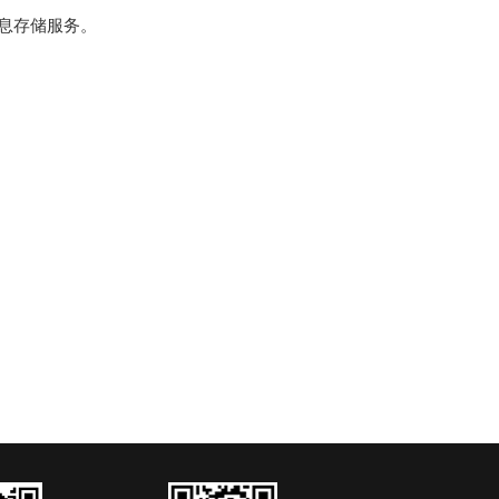
息存储服务。