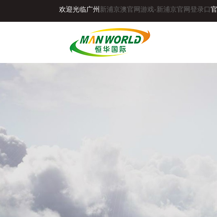
欢迎光临广州
新浦京澳官网游戏-新浦京官网登录口