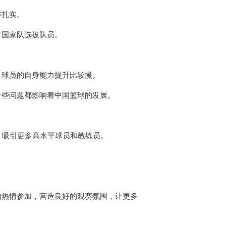
够扎实。
国家队选拔队员。
球员的自身能力提升比较慢。
些问题都影响着中国篮球的发展。
，吸引更多高水平球员和教练员。
热情参加，营造良好的观赛氛围，让更多