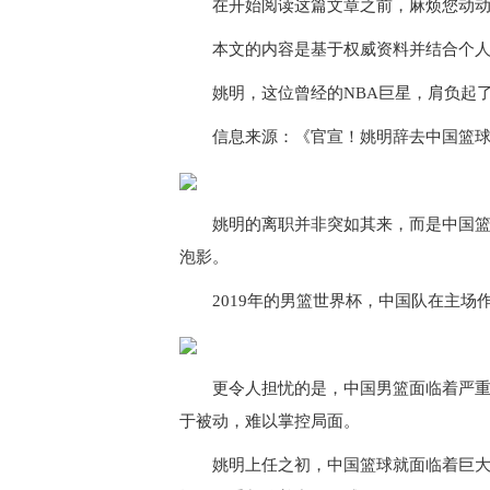
在开始阅读这篇文章之前，麻烦您动动手
本文的内容是基于权威资料并结合个人自
姚明，这位曾经的NBA巨星，肩负起了中
信息来源：《官宣！姚明辞去中国篮球协会
姚明的离职并非突如其来，而是中国篮球
泡影。
2019年的男篮世界杯，中国队在主场
更令人担忧的是，中国男篮面临着严重的
于被动，难以掌控局面。
姚明上任之初，中国篮球就面临着巨大的