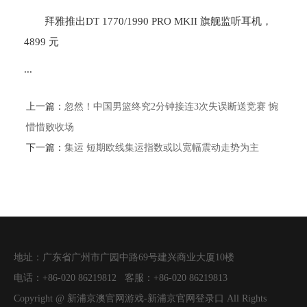
拜雅推出DT 1770/1990 PRO MKII 旗舰监听耳机，
4899 元
...
上一篇：
忽然！中国男篮终究2分钟接连3次失误断送竞赛 惋
惜惜败收场
下一篇：
集运 短期欧线集运指数或以宽幅震动走势为主
地址：
广东省广州市广园中路69号建兴商业大厦10楼
电话：
+86-020 86219812
客服：
+86-020 86219813
Copyright @
新浦京澳官网游戏-新浦京官网登录口
All Rights