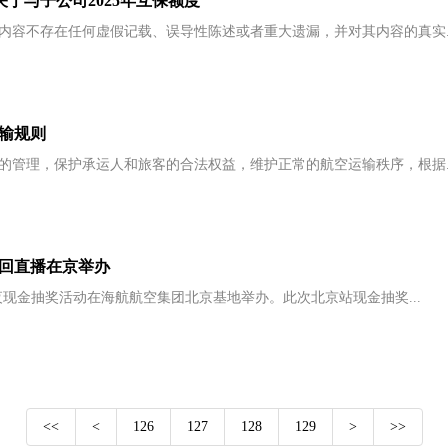
：关于与子公司2025年互保额度
内容不存在任何虚假记载、误导性陈述或者重大遗漏，并对其内容的真实..
输规则
的管理，保护承运人和旅客的合法权益，维护正常的航空运输秩序，根据..
巡回直播在京举办
运夜现金抽奖活动在海航航空集团北京基地举办。此次北京站现金抽奖...
<<
<
126
127
128
129
>
>>